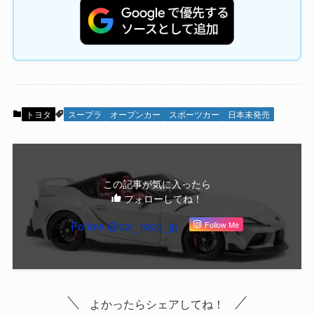
トヨタ
スープラ
オープンカー
スポーツカー
日本未発売
この記事が気に入ったら
フォローしてね！
Follow @car_repo_jp
Follow Me
よかったらシェアしてね！