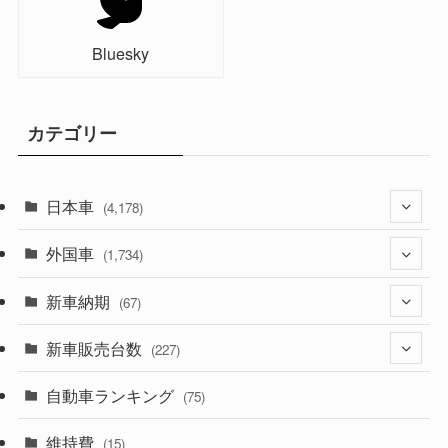
Bluesky
カテゴリー
日本車
(4,178)
外国車
(1,323)
(1,734)
(330)
新車納期
(274)
(67)
(526)
(188)
新車販売台数
(28)
(227)
(600)
(242)
(8)
自動車ランキング
(21)
(75)
(357)
(165)
(12)
(10)
維持費
(15)