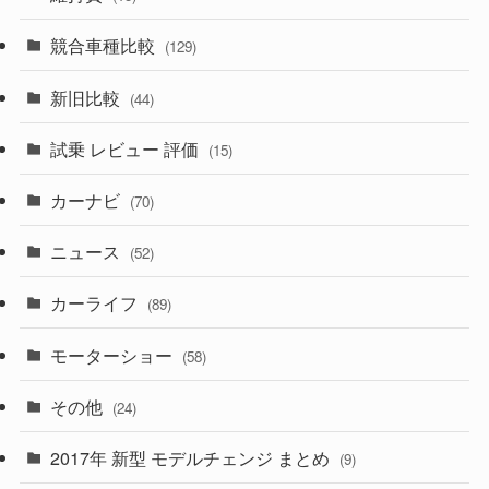
(329)
(85)
(7)
(11)
競合車種比較
(129)
(194)
(84)
(3)
(7)
新旧比較
(44)
(230)
(14)
(3)
(5)
試乗 レビュー 評価
(15)
(253)
(222)
(5)
(7)
カーナビ
(70)
(58)
(50)
(1)
(5)
ニュース
(52)
(43)
(28)
(8)
カーライフ
(27)
(6)
(89)
(1)
(9)
(26)
モーターショー
(58)
(15)
(57)
その他
(24)
(30)
(55)
2017年 新型 モデルチェンジ まとめ
(9)