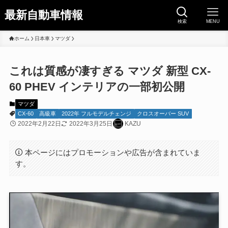
最新自動車情報
検索
MENU
ホーム
日本車
マツダ
これは質感が凄すぎる マツダ 新型 CX-
60 PHEV インテリアの一部初公開
マツダ
CX-60
高級車
2022年 フルモデルチェンジ
クロスオーバー SUV
2022年2月22日
2022年3月25日
KAZU
本ページにはプロモーションや広告が含まれていま
す。