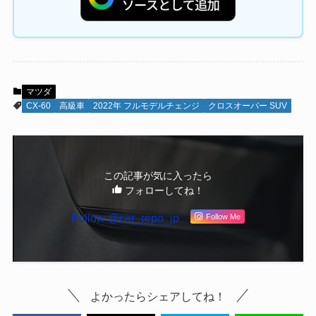
マツダ
CX-60
高級車
2022年 フルモデルチェンジ
クロスオーバー SUV
この記事が気に入ったら
フォローしてね！
Follow @car_repo_jp
Follow Me
よかったらシェアしてね！