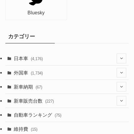
Bluesky
カテゴリー
日本車
(4,176)
(1,322)
外国車
(1,734)
(330)
(274)
新車納期
(67)
(526)
(188)
(28)
新車販売台数
(227)
(600)
(242)
(8)
(21)
自動車ランキング
(75)
(357)
(165)
(12)
(10)
維持費
(15)