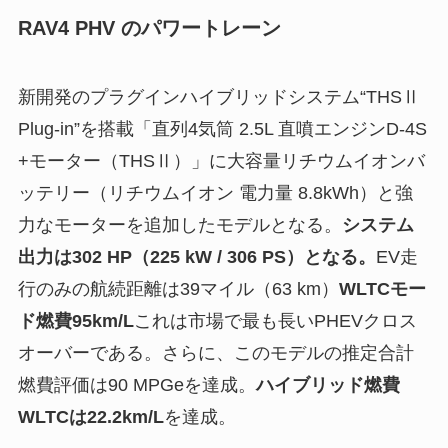
RAV4 PHV のパワートレーン
新開発のプラグインハイブリッドシステム“THSⅡ
Plug-in”を搭載「直列4気筒 2.5L 直噴エンジンD-4S
+モーター（THSⅡ）」に大容量リチウムイオンバ
ッテリー（リチウムイオン 電力量 8.8kWh）と強
力なモーターを追加したモデルとなる。
システム
出力は302 HP（225 kW / 306 PS）となる。
EV走
行のみの航続距離は39マイル（63 km）
WLTCモー
ド燃費95km/L
これは市場で最も長いPHEVクロス
オーバーである。さらに、このモデルの推定合計
燃費評価は90 MPGeを達成。
ハイブリッド燃費
WLTCは22.2km/L
を達成。