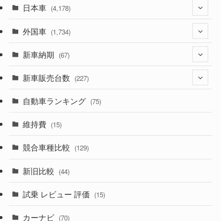
日本車
(4,178)
外国車
(1,323)
(1,734)
(330)
新車納期
(274)
(67)
(526)
(188)
新車販売台数
(28)
(227)
(600)
(242)
(8)
自動車ランキング
(21)
(75)
(357)
(165)
(12)
(10)
維持費
(15)
(329)
(85)
(7)
(11)
競合車種比較
(129)
(194)
(84)
(3)
(7)
新旧比較
(44)
(230)
(14)
(3)
(5)
試乗 レビュー 評価
(15)
(253)
(222)
(5)
(7)
カーナビ
(70)