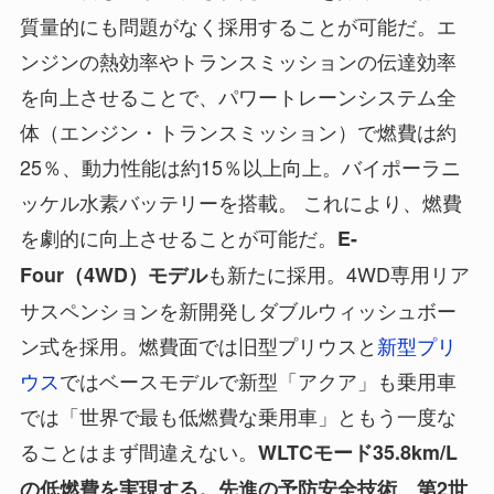
質量的にも問題がなく採用することが可能だ。エ
ンジンの熱効率やトランスミッションの伝達効率
を向上させることで、パワートレーンシステム全
体（エンジン・トランスミッション）で燃費は約
25％、動力性能は約15％以上向上。バイポーラニ
ッケル水素バッテリーを搭載。 これにより、燃費
を劇的に向上させることが可能だ。
E-
も新たに採用。4WD専用リア
Four（4WD）モデル
サスペンションを新開発しダブルウィッシュボー
ン式を採用。燃費面では旧型プリウスと
新型プリ
ウス
ではベースモデルで新型「アクア」も乗用車
では「世界で最も低燃費な乗用車」ともう一度な
ることはまず間違えない。
WLTCモード35.8km/L
の低燃費を実現する。先進の予防安全技術、第2世