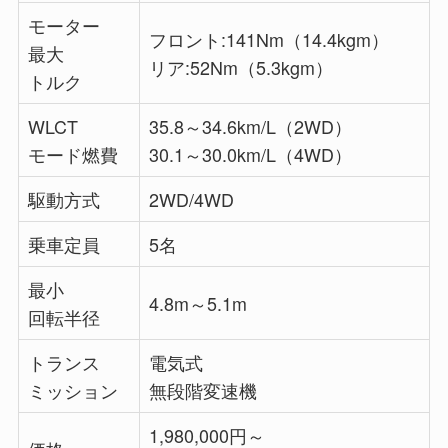
モーター
フロント:141Nm（14.4kgm）
最大
リア:52Nm（5.3kgm）
トルク
WLCT
35.8～34.6km/L（2WD）
モード燃費
30.1～30.0km/L（4WD）
駆動方式
2WD/4WD
乗車定員
5名
最小
4.8m～5.1m
回転半径
トランス
電気式
ミッション
無段階変速機
1,980,000円～