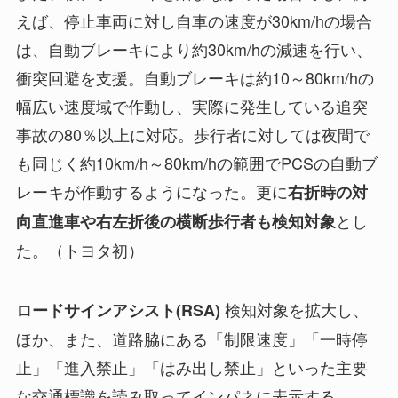
えば、停止車両に対し自車の速度が30km/hの場合
は、自動ブレーキにより約30km/hの減速を行い、
衝突回避を支援。自動ブレーキは約10～80km/hの
幅広い速度域で作動し、実際に発生している追突
事故の80％以上に対応。歩行者に対しては夜間で
も同じく約10km/h～80km/hの範囲でPCSの自動ブ
レーキが作動するようになった。更に
右折時の対
とし
向直進車や右左折後の横断歩行者も検知対象
た。（トヨタ初）
検知対象を拡大し、
ロードサインアシスト(RSA)
ほか、また、道路脇にある「制限速度」「一時停
止」「進入禁止」「はみ出し禁止」といった主要
な交通標識を読み取ってインパネに表示する。