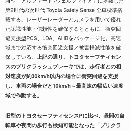
新型「アルファード /ヴェルファイア」に搭載した
第2世代の次世代 Toyota Safety Sense 全車標準搭
載する。レーザーレーダーとカメラを用いて優れ
た認識性能・信頼性を確保するとともに、衝突回
避支援型PCS、LDA、AHBをパッケージ化。高速
域まで対応する衝突回避支援／被害軽減性能を確
保している。
上記の通り、トヨタセーフティセン
スのプリクラッシュブレーキでは、歩行者との相
対速度が約30km/h以内の場合に衝突回避を支援
し、車両の場合だと10km/h～最高速の幅広い速度
域で作動する。
旧型のトヨタセーフティセンスPに比べ、昼間の自
転車や夜間の歩行も検知可能となった「プリクラ