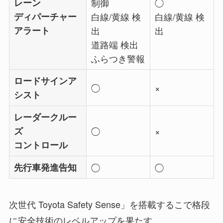
レーン
制御
◯
ディパーチャー
白線/黄線 検
白線/黄線 検
アラート
出
出
道路端 検出
ふらつき警報
ロードサインア
◯
×
シスト
レーダークルー
ズ
◯
×
コントロール
先行車発進告知
◯
◯
次世代 Toyota Safety Sense」を搭載するこで格段
に安全技術のレベルアップを果たす。