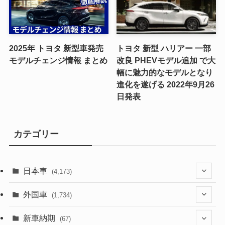
2025年 トヨタ 新型車発売
トヨタ 新型 ハリアー 一部
モデルチェンジ情報 まとめ
改良 PHEVモデル追加 で大
幅に魅力的なモデルとなり
進化を遂げる 2022年9月26
日発表
カテゴリー
日本車
(4,173)
(1,321)
外国車
(1,734)
(329)
(274)
新車納期
(67)