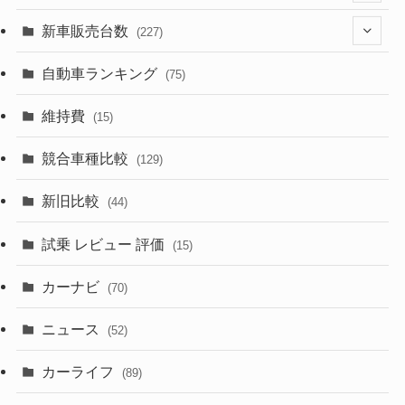
(526)
(188)
(28)
新車販売台数
(227)
(599)
(242)
(8)
(21)
自動車ランキング
(75)
(357)
(165)
(12)
(10)
維持費
(15)
(328)
(85)
(7)
(11)
競合車種比較
(129)
(194)
(84)
(3)
(7)
新旧比較
(44)
(230)
(14)
(3)
(5)
試乗 レビュー 評価
(15)
(253)
(222)
(5)
(7)
カーナビ
(70)
(58)
(50)
(1)
(5)
ニュース
(52)
(43)
(28)
(8)
カーライフ
(27)
(6)
(89)
(1)