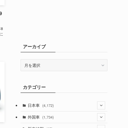
9
8
 に
アーカイブ
ア
ー
カ
イ
カテゴリー
ブ
日本車
(4,172)
(1,321)
外国車
(1,734)
(329)