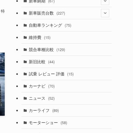
(274)
新車納期
(67)
(525)
。特
(188)
(28)
新車販売台数
(227)
(599)
(242)
(8)
(21)
自動車ランキング
(75)
(357)
(165)
(12)
(10)
維持費
(15)
(328)
(85)
(7)
(11)
競合車種比較
(129)
(194)
(84)
(3)
(7)
新旧比較
(44)
(230)
(14)
(3)
(5)
試乗 レビュー 評価
(15)
(253)
(222)
(5)
(7)
カーナビ
(70)
(58)
(50)
(1)
(5)
ニュース
(52)
(43)
(28)
(8)
カーライフ
(89)
(27)
(6)
(1)
モーターショー
(58)
N
(9)
(26)