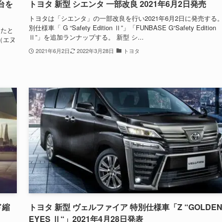
台を
トヨタ 新型 シエンタ 一部改良 2021年6月2日発売
トヨタは「シエンタ」の一部改良を行い2021年6月2日に発売する
別仕様車「 G “Safety Edition Ⅱ”」「FUNBASE G“Safety Edition
したと
Ⅱ”」を追加ランナップする。 新型 シ...
X（エヌ
2021年6月2日
2022年3月28日
トヨタ
ド縮
トヨタ 新型 ヴェルファイア 特別仕様車「Z “GOLDE
EYES Ⅱ“」2021年4月28日発表