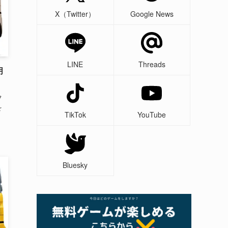
X（Twitter）
Google News
LINE
Threads
月
フ
を
TikTok
YouTube
Bluesky