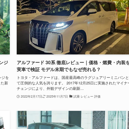
ンジ
アルファード 30系 徹底レビュー｜価格・燃費・内装
実車で検証 モデル末期でもなぜ売れる？
ンジを
トヨタ・アルファードは、国産最高峰のラグジュアリーミニバンと
した新
て圧倒的な人気を誇ります。 2017年12月25日に実施されたマイナ
チェンジにより、外観デザインの刷新...
2022年2月17日
2025年11月7日
試乗 レビュー 評価