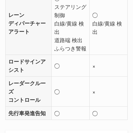
ステアリング
レーン
制御
◯
ディパーチャー
白線/黄線 検
白線/黄線 検
アラート
出
出
道路端 検出
ふらつき警報
ロードサインア
◯
×
シスト
レーダークルー
ズ
◯
×
コントロール
先行車発進告知
◯
◯