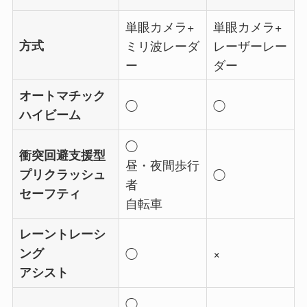
単眼カメラ+
単眼カメラ+
方式
ミリ波レーダ
レーザーレー
ー
ダー
オートマチック
◯
◯
ハイビーム
◯
衝突回避支援型
昼・夜間歩行
プリクラッシュ
◯
者
セーフティ
自転車
レーントレーシ
ング
◯
×
アシスト
◯