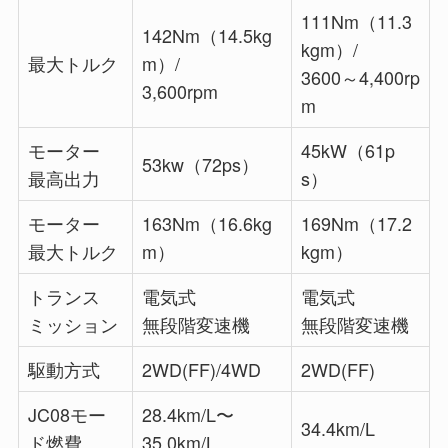
111Nm（11.3
142Nm（14.5kg
kgm）/
最大トルク
m）/
3600～4,400rp
3,600rpm
m
モーター
45kW（61p
53kw（72ps）
最高出力
s）
モーター
163Nm（16.6kg
169Nm（17.2
最大トルク
m）
kgm）
トランス
電気式
電気式
ミッション
無段階変速機
無段階変速機
駆動方式
2WD(FF)/4WD
2WD(FF)
JC08モー
28.4km/L〜
34.4km/L
ド燃費
35.0km/L