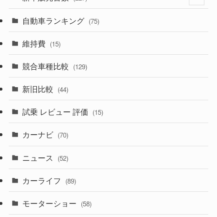
(599)
(242)
(8)
自動車ランキング
(21)
(75)
(357)
(165)
(12)
(10)
維持費
(15)
(328)
(85)
(7)
(11)
競合車種比較
(129)
(194)
(84)
(3)
(7)
新旧比較
(44)
(230)
(14)
(3)
(5)
試乗 レビュー 評価
(15)
(253)
(222)
(5)
(7)
カーナビ
(70)
(58)
(50)
(1)
(5)
ニュース
(52)
(43)
(28)
(8)
カーライフ
(27)
(6)
(89)
(1)
(9)
(26)
モーターショー
(58)