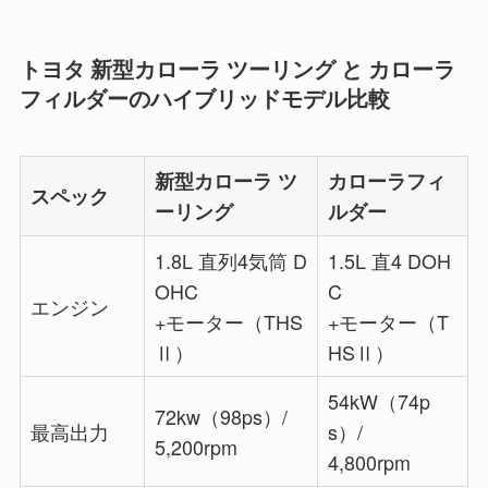
トヨタ 新型カローラ ツーリング と カローラ
フィルダーのハイブリッドモデル比較
新型カローラ ツ
カローラフィ
スペック
ーリング
ルダー
1.8L 直列4気筒 D
1.5L 直4 DOH
OHC
C
エンジン
+モーター（THS
+モーター（T
Ⅱ）
HSⅡ）
54kW（74p
72kw（98ps）/
最高出力
s）/
5,200rpm
4,800rpm