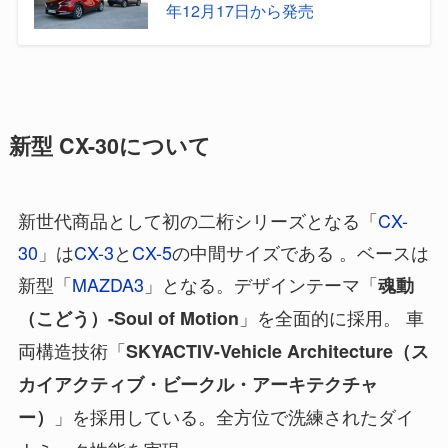
年12月17日から発売
新型 CX-30について
新世代商品として初の二桁シリーズとなる「
CX-
30
」は
CX-3
と
CX-5
の中間サイズである 。ベースは
新型「
MAZDA3
」となる。デザインテーマ「
魂動
」を全面的に採用。 車
（こどう）-Soul of Motion
両構造技術「
SKYACTIV-Vehicle Architecture（ス
カイアクティブ・ビークル・アーキテクチャ
」を採用している。全方位で洗練されたダイ
ー）