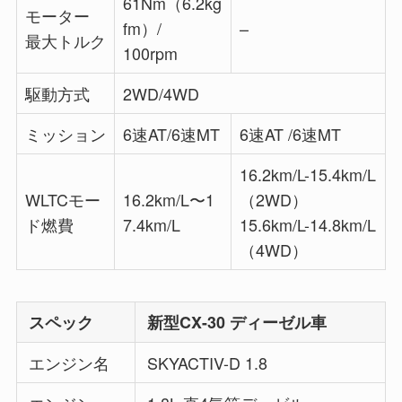
61Nm（6.2kg
モーター
fm）/
–
最大トルク
100rpm
駆動方式
2WD/4WD
ミッション
6速AT/6速MT
6速AT /6速MT
16.2km/L-15.4km/L
WLTCモー
16.2km/L〜1
（2WD）
ド燃費
7.4km/L
15.6km/L-14.8km/L
（4WD）
スペック
新型CX-30 ディーゼル車
エンジン名
SKYACTIV-D 1.8