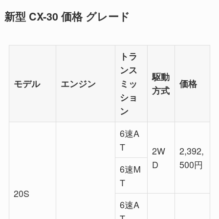
新型 CX-30 価格 グレード
トラ
ンス
駆動
モデル
エンジン
ミッ
価格
方式
ショ
ン
6速A
T
2W
2,392,
D
500円
6速M
T
20S
6速A
T