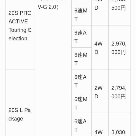
V-G 2.0）
D
500円
6速M
20S PRO
T
ACTIVE
Touring S
6速A
election
T
4W
2,970,
D
000円
6速M
T
6速A
T
2W
2,794,
D
000円
6速M
T
20S L Pa
ckage
6速A
T
4W
3,030,