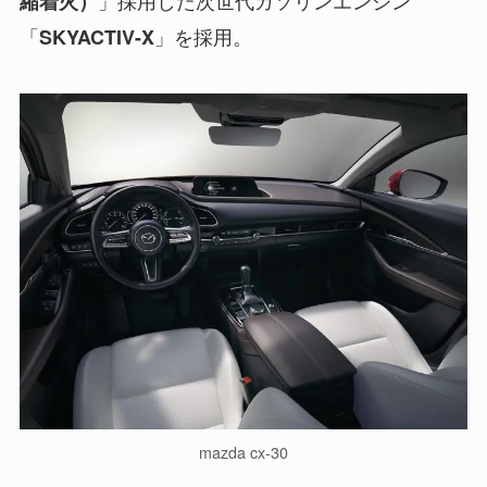
」採用した次世代ガソリンエンジン
縮着火）
「
」を採用。
SKYACTIV-X
mazda cx-30