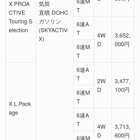
6速M
X PROA
気筒
T
CTIVE
直噴 DOHC
Touring S
ガソリン
6速A
election
(SKYACTIV-
T
4W
3,652,
X)
D
000円
6速M
T
6速A
T
2W
3,477,
D
100円
6速M
T
X L Pack
age
6速A
T
4W
3,713,
D
600円
6速M