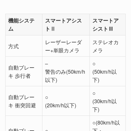
機能システ
スマートアシス
スマートア
ム
トⅡ
シストⅢ
レーザーレーダ
ステレオカ
方式
ー+単眼カメラ
メラ
–
○
自動ブレー
警告のみ(50km/h
(50km/h以
キ 歩行者
以下)
下)
○
自動ブレー
○
(30km/h以
キ 衝突回避
(20km/h以下)
下)
○(80km/h以
自動ブレー
○
下・