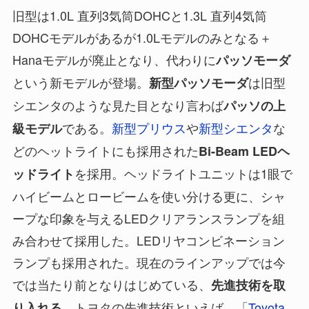
旧型は1.0L 直列3気筒DOHCと1.3L 直列4気筒
DOHCモデルがあるが1.0Lモデルのみとなる＋
Hanaモデルが廃止となり、代わりに
パッソモーダ
という新モデルが登場。
は旧型
新型パッソモーダ
シエンタのような見た目となり言わば
パッソの上
である。
新型プリウス
や
新型シエンタ
な
級モデル
どのヘットライトにも採用された
Bi-Beam LEDヘ
を採用。ヘッドライトユニットは1眼で
ッドライト
ハイビームとロービームを使い分ける更に、シャ
ープな印象を与えるLEDクリアランスランプを組
み合わせて採用した。LEDリヤコンビネーション
ランプも採用された。現在のラインアップでは今
では当たり前となりはじめている、
先進技術を取
トヨタの先進技術といえば、「
Toyota
り入れる。