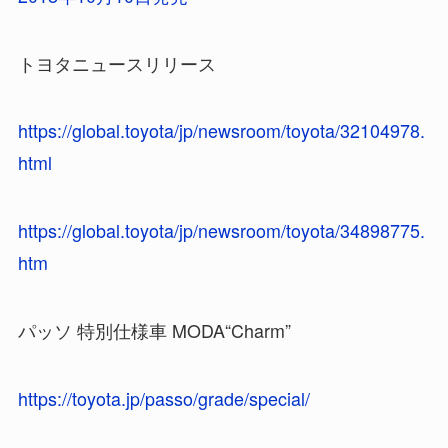
トヨタニュースリリース
https://global.toyota/jp/newsroom/toyota/32104978.
html
https://global.toyota/jp/newsroom/toyota/34898775.
htm
パッソ 特別仕様車 MODA“Charm”
https://toyota.jp/passo/grade/special/