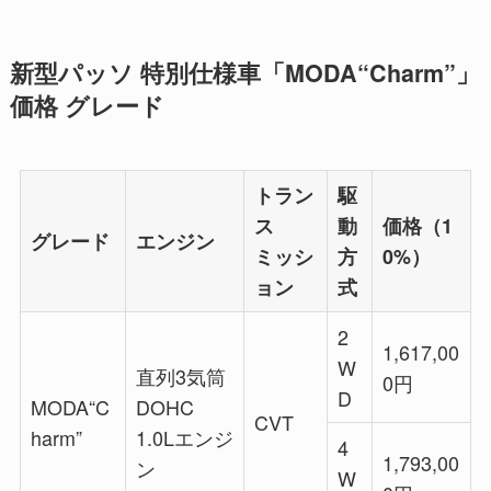
新型パッソ 特別仕様車「MODA“Charm”」
価格 グレード
トラン
駆
ス
動
価格（1
グレード
エンジン
ミッシ
方
0%）
ョン
式
2
1,617,00
W
直列3気筒
0円
D
MODA“C
DOHC
CVT
harm”
1.0Lエンジ
4
1,793,00
ン
W