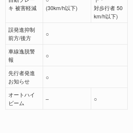
キ 被害軽減
(30km/h以下)
対歩行者 50
km/h以下)
誤発進抑制
○
前方/後方
車線逸脱警
○
報
先行者発進
○
お知らせ
オートハイ
–
○
ビーム