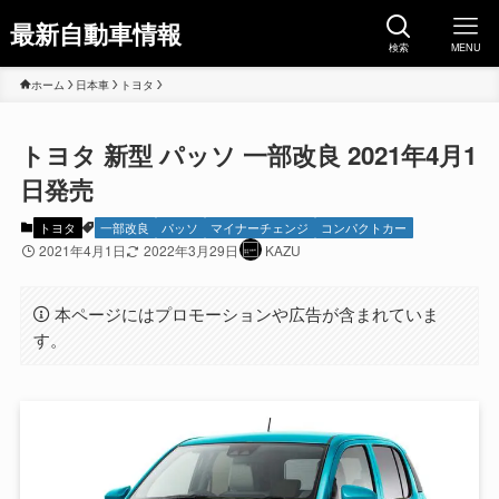
最新自動車情報
検索
MENU
ホーム
日本車
トヨタ
トヨタ 新型 パッソ 一部改良 2021年4月1
日発売
トヨタ
一部改良
パッソ
マイナーチェンジ
コンパクトカー
2021年4月1日
2022年3月29日
KAZU
本ページにはプロモーションや広告が含まれていま
す。