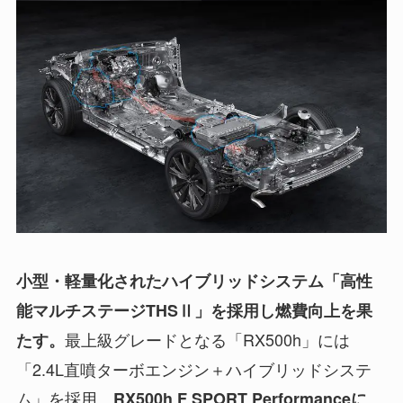
小型・軽量化されたハイブリッドシステム「高性
能マルチステージTHSⅡ」を採用し燃費向上を果
最上級グレードとなる「RX500h」には
たす。
「2.4L直噴ターボエンジン＋ハイブリッドシステ
ム」を採用。
RX500h F SPORT Performanceに