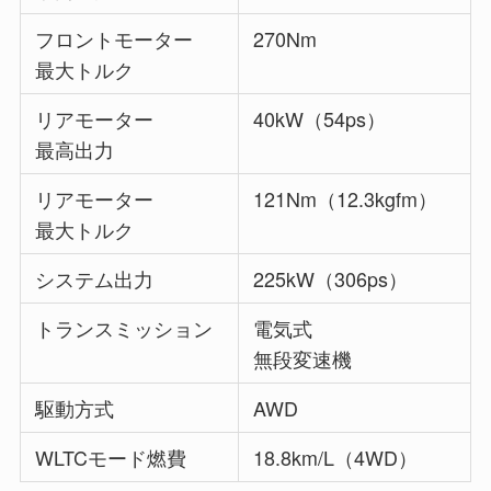
フロントモーター
270Nm
最大トルク
リアモーター
40kW（54ps）
最高出力
リアモーター
121Nm（12.3kgfm）
最大トルク
システム出力
225kW（306ps）
トランスミッション
電気式
無段変速機
駆動方式
AWD
WLTCモード燃費
18.8km/L（4WD）