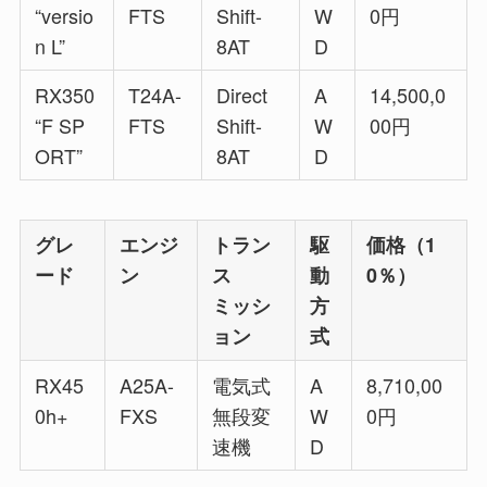
“versio
FTS
Shift-
W
0円
n L”
8AT
D
RX350
T24A-
Direct
A
14,500,0
“F SP
FTS
Shift-
W
00円
ORT”
8AT
D
グレ
エンジ
トラン
駆
価格（1
ード
ン
ス
動
0％）
ミッシ
方
ョン
式
RX45
A25A-
電気式
A
8,710,00
0h+
FXS
無段変
W
0円
速機
D