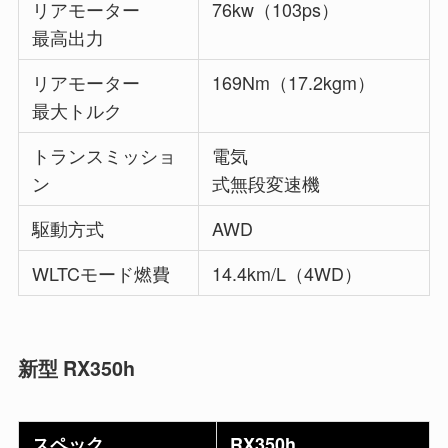
リアモーター
76kw（103ps）
最高出力
リアモーター
169Nm（17.2kgm）
最大トルク
トランスミッショ
電気
ン
式無段変速機
駆動方式
AWD
WLTCモード燃費
14.4km/L（4WD）
新型 RX350h
スペック
RX350h