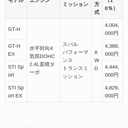
モデル
エンジン
（1
ミッション
方
0％）
式
4,004,
GT-H
000円
スバル
GT-H
4,389,
水平対向4
パフォーマ
A
EX
000円
気筒DOHC
ンス
W
2.4L直噴タ
STI Sp
4,444,
トランスミ
D
ーボ
ort
000円
ッション
STI Sp
4,829,
ort EX
000円