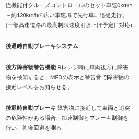
従機能付クルーズコントロールのセット車速0km/h
～約120km/hの広い車速域で先行車に追従走行。
(一部高速道路の最高制限速度引き上げ予定に対応)
後退時自動ブレーキシステム
後方障害物警告機能
Rレンジ時に車両後方に障害
物を検知すると、MFDの表示と警告音で障害物の
接近レベルをお知らせる。
後退時自動ブレーキ
障害物に接近して車両と追突
の危険性がある場合、加速制御とブレーキ制御を
行い、衝突回避を測る。