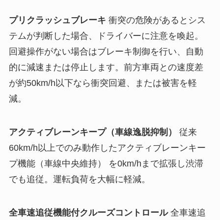
プリクラッシュブレーキ
衝突の危険があるとシス
テムが判断した場合、ドライバーに注意を喚起。
回避操作がない場合はブレーキ制御を行い、自動
的に減速または停止します。前方車両との速度差
が約50km/h以下なら衝突回避、または被害を軽
減。
アクティブレーンキープ（車線逸脱抑制）
従来
60km/h以上でのみ動作したアクティブレーンキー
プ機能（車線中央維持） を0km/hまで拡張し渋滞
でも追従。運転負荷を大幅に軽減。
全車速追従機能付クルーズコントロール
全車速追