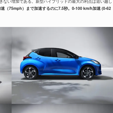
きない増加である。新型ハイブリッドの最大の利点は追い越し
加速（75mph）まで加速するのに7.5秒。0-100 km/h加速 (0-62