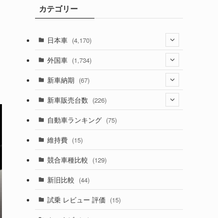
カテゴリー
ブ
日本車
(4,170)
(1,320)
外国車
(1,734)
(329)
(274)
新車納期
(67)
(525)
(188)
(28)
新車販売台数
(226)
(599)
(242)
(8)
(21)
自動車ランキング
(75)
(356)
(165)
(12)
(10)
維持費
(15)
(328)
(85)
(7)
(11)
競合車種比較
(129)
(194)
(84)
(3)
(7)
新旧比較
(44)
(230)
(14)
(3)
(5)
試乗 レビュー 評価
(15)
(253)
(222)
(5)
(7)