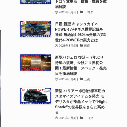
ドは？変更点・価格・燃費を徹
底解説
2026年8月5日
トヨタ
日産 新型 キャシュカイ e-
POWER がギネス世界記録を
達成 無給油1,980km走破の第3
世代e-POWERの実力とは
2026年8月5日
日産
新型パジェロ 復活へ 7年ぶり
待望の復帰、今秋に世界初公
開！最新情報・スペック・発売
日を徹底解説
2026年8月4日
三菱
新型 ハリアー 特別仕様車用カ
スタマイズアイテムを発売 モ
デリスタが漆黒メッキで"Night
Shade"の世界観をさらに高め
る
2026年8月4日
トヨタ