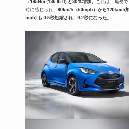
→185Nm (136 lb-ft) と30％増加。
これは、無視で
時に感じられ、
80km/h（50mph）から120km/h
mph) も 0.5秒短縮され、9.2秒になった。