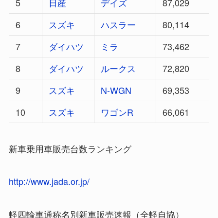
5
日産
デイズ
87,029
6
スズキ
ハスラー
80,114
7
ダイハツ
ミラ
73,462
8
ダイハツ
ルークス
72,820
9
スズキ
N-WGN
69,353
10
スズキ
ワゴンR
66,061
新車乗用車販売台数ランキング
http://www.jada.or.jp/
軽四輪車通称名別新車販売速報（全軽自協）