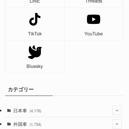
LINE
Threads
TikTok
YouTube
Bluesky
カテゴリー
日本車
(4,176)
外国車
(1,322)
(1,734)