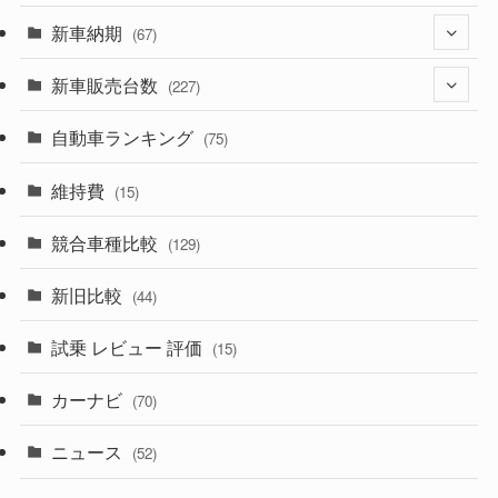
(330)
新車納期
(274)
(67)
(526)
(188)
新車販売台数
(28)
(227)
(600)
(242)
(8)
自動車ランキング
(21)
(75)
(357)
(165)
(12)
(10)
維持費
(15)
(328)
(85)
(7)
(11)
競合車種比較
(129)
(194)
(84)
(3)
(7)
新旧比較
(44)
(230)
(14)
(3)
(5)
試乗 レビュー 評価
(15)
(253)
(222)
(5)
(7)
カーナビ
(70)
(58)
(50)
(1)
(5)
ニュース
(52)
(43)
(28)
(8)