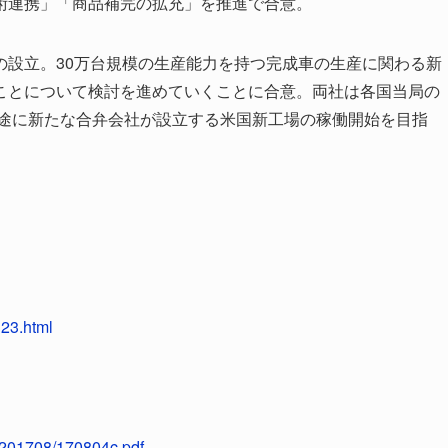
術連携」「商品補完の拡充」を推進で合意。
の設立。30万台規模の生産能力を持つ完成車の生産に関わる新
ことについて検討を進めていくことに合意。両社は各国当局の
目途に新たな合弁会社が設立する米国新工場の稼働開始を目指
323.html
7/201708/170804c.pdf