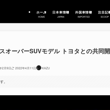
ホーム
日本車情報
外国車情報
注目記
HOME
JAPAN
IMPORTED
SCOOP
なクロスオーバーSUVモデル トヨタとの共同開
9年2月9日
2022年4月11日
KAZU
ます。