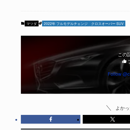
マツダ
2022年 フルモデルチェンジ
クロスオーバー SUV
この
Follow @c
よかっ