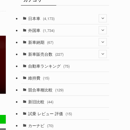
日本車
(4,173)
(1,321)
外国車
(1,734)
(329)
(274)
新車納期
(67)
(526)
(188)
(28)
新車販売台数
(227)
(599)
(242)
(8)
(21)
自動車ランキング
(75)
(357)
(165)
(12)
(10)
維持費
(15)
(328)
(85)
(7)
(11)
競合車種比較
(129)
(194)
(84)
(3)
(7)
新旧比較
(44)
(230)
(14)
(3)
(5)
試乗 レビュー 評価
(15)
(253)
(222)
(5)
(7)
カーナビ
(70)
(58)
(50)