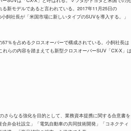
ーSUVは「CX-X」と呼ばれる。マツダがトヨタと米国での完
新モデルであると言われている。2017年11月25日の
マツダの小飼社長が「米国市場に新しいタイプのSUVを導入する。」
の57％を占めるクロスオーバーで構成されている。小飼社長は
れらの内容を踏まえても新型クロスオーバーSUV「CX-X」
関係のさらなる強化を目的として、業務資本提携に関する合意書を
産合弁会社設立」「電気自動車の共同技術開発」「コネクティ