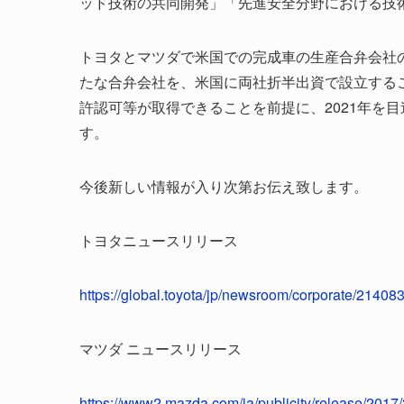
ッド技術の共同開発」「先進安全分野における技
トヨタとマツダで米国での完成車の生産合弁会社
たな合弁会社を、米国に両社折半出資で設立する
許認可等が取得できることを前提に、2021年を
す。
今後新しい情報が入り次第お伝え致します。
トヨタニュースリリース
https://global.toyota/jp/newsroom/corporate/21408
マツダ ニュースリリース
https://www2.mazda.com/ja/publicity/release/201