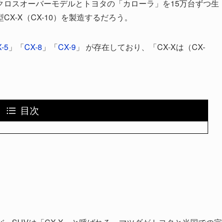
クロスオーバーモデルとトヨタの「カローラ」を15万台ずつ生
X-X（CX-10）を製造するだろう。
-5
」「
CX-8
」「
CX-9
」 が存在しており、「CX-Xは（CX-
目次