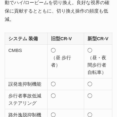
動でハイ/ロービームを切り換え。良好な視界の確
保に貢献するとともに、切り換え操作の頻度も低
減。
システム 装備
旧型CR-V
新型CR-V
CMBS
◯
◯
（昼 歩行
（昼・夜
者）
間歩行者
自転車）
誤発進抑制機能
◯
◯
歩行者事故低減
◯
◯
ステアリング
路外逸脱抑制機
◯
◯