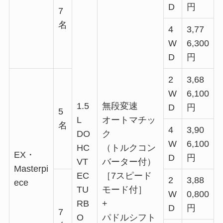
D
円
7
名
4
3,77
W
6,300
D
円
2
3,68
W
6,100
1.5
無段変速
D
円
5
L
オートマチッ
名
4
3,90
DO
ク
W
6,100
HC
（トルクコン
EX・
D
円
VT
バーター付）
Masterpi
EC
［7スピード
2
3,88
ece
TU
モード付］
W
0,800
RB
+
D
円
7
O
パドルシフト