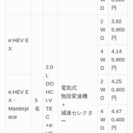
D
円
2
3,92
W
5,900
D
円
e:HEV E
X
4
4,14
W
5,900
2.0
D
円
L
2
4,25
DO
電気式
W
0,400
e:HEV E
HC
無段変速機
D
円
X・
5
i-V
＋
Masterpi
名
TE
4
4,47
減速セレクタ
ece
C
W
0,400
ー
+e:
D
円