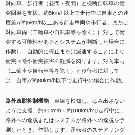
対向車、歩行者（昼間・夜間）と横断自転車の衝
突回避を支援。約5km/h以上で走行中に自車との速
度差が約5km/h以上ある前走車両や歩行者、または
対向車両（二輪車や自転車等を除く）に対して衝
突する可能性があるとシステムが判断した場合に
作動し、自動的に停止または減速することにより
衝突回避や衝突被害の軽減を図ります。対向車両
（二輪車や自転車等を除く）と歩行者に対して
は、自車が約80km/h以下で走行中の場合に作動。
路外逸脱抑制機能
車線を検知し、はみ出さない
ように支援。約60km/h～約100km/hで走行中に、
路外への逸脱またはシステムが路外への逸脱を予
測したとき、作動します。運転者のステアリング