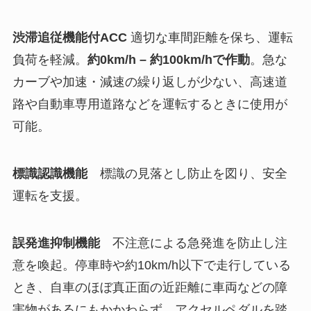
渋滞追従機能付ACC
適切な車間距離を保ち、運転
負荷を軽減。
約0km/h – 約100km/hで作動
。急な
カーブや加速・減速の繰り返しが少ない、高速道
路や自動車専用道路などを運転するときに使用が
可能。
標識認識機能
標識の見落とし防止を図り、安全
運転を支援。
誤発進抑制機能
不注意による急発進を防止し注
意を喚起。停車時や約10km/h以下で走行している
とき、自車のほぼ真正面の近距離に車両などの障
害物があるにもかかわらず、アクセルペダルを踏