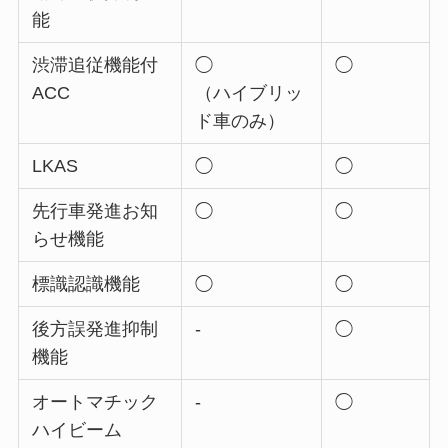
能
渋滞追従機能付
◯
◯
ACC
（ハイブリッ
ド車のみ）
LKAS
◯
◯
先行車発進お知
◯
◯
らせ機能
標識認識機能
◯
◯
後方誤発進抑制
-
◯
機能
オートマチック
-
◯
ハイビーム