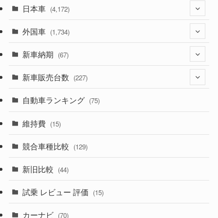
日本車
(4,172)
外国車
(1,321)
(1,734)
(329)
新車納期
(274)
(67)
(525)
(188)
新車販売台数
(28)
(227)
(599)
(242)
(8)
自動車ランキング
(21)
(75)
(357)
(165)
(12)
(10)
維持費
(15)
(328)
(85)
(7)
(11)
競合車種比較
(129)
(194)
(84)
(3)
(7)
新旧比較
(44)
(230)
(14)
(3)
(5)
試乗 レビュー 評価
(15)
(253)
(222)
(5)
(7)
カーナビ
(70)