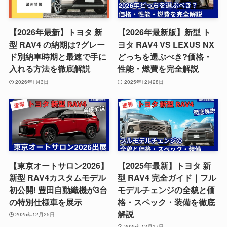
【2026年最新】トヨタ 新
【2026年最新版】新型 ト
型 RAV4 の納期は?グレー
ヨタ RAV4 VS LEXUS NX
ド別納車時期と最速で手に
どっちを選ぶべき?価格・
入れる方法を徹底解説
性能・燃費を完全解説
2026年1月3日
2025年12月28日
【東京オートサロン2026】
【2025年最新】トヨタ 新
新型 RAV4カスタムモデル
型 RAV4 完全ガイド｜フル
初公開! 豊田自動織機が3台
モデルチェンジの全貌と価
の特別仕様車を展示
格・スペック・装備を徹底
解説
2025年12月25日
2025年12月17日