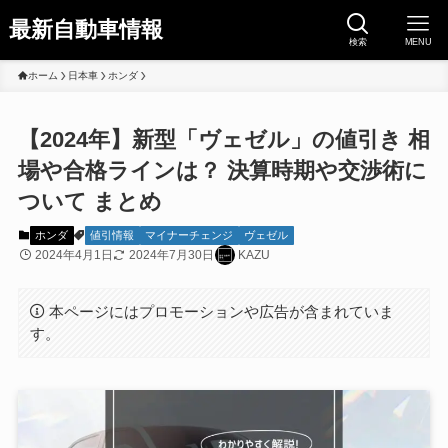
最新自動車情報
検索
MENU
ホーム
日本車
ホンダ
【2024年】新型「ヴェゼル」の値引き 相
場や合格ラインは？ 決算時期や交渉術に
ついて まとめ
ホンダ
値引情報
マイナーチェンジ
ヴェゼル
2024年4月1日
2024年7月30日
KAZU
本ページにはプロモーションや広告が含まれていま
す。