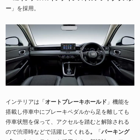
ー
」を採用。
インテリアは「
オートブレーキホールド
」機能を
搭載し停車中にブレーキペダルから足を離しても
停車状態を保って、アクセルを踏むと解除される
ので渋滞時などで活躍してくれる
。
「
パーキング