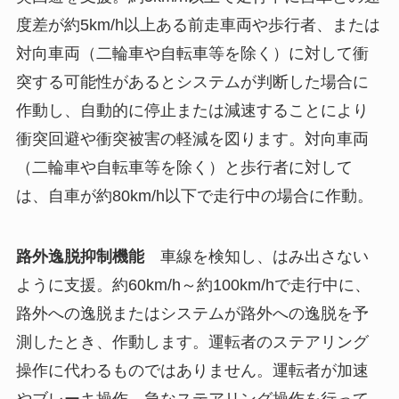
度差が約5km/h以上ある前走車両や歩行者、または
対向車両（二輪車や自転車等を除く）に対して衝
突する可能性があるとシステムが判断した場合に
作動し、自動的に停止または減速することにより
衝突回避や衝突被害の軽減を図ります。対向車両
（二輪車や自転車等を除く）と歩行者に対して
は、自車が約80km/h以下で走行中の場合に作動。
路外逸脱抑制機能
車線を検知し、はみ出さない
ように支援。約60km/h～約100km/hで走行中に、
路外への逸脱またはシステムが路外への逸脱を予
測したとき、作動します。運転者のステアリング
操作に代わるものではありません。運転者が加速
やブレーキ操作、急なステアリング操作を行って