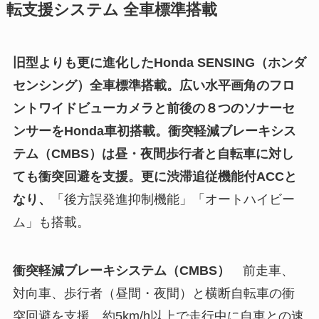
転支援システム 全車標準搭載
旧型よりも更に進化したHonda SENSING（ホンダ
センシング）全車標準搭載。広い水平画角のフロ
ントワイドビューカメラと前後の８つのソナーセ
ンサーをHonda車初搭載。
衝突軽減ブレーキシス
テム（CMBS）は昼・夜間歩行者と自転車に対し
ても衝突回避を支援。更に渋滞追従機能付ACCと
なり
、
「後方誤発進抑制機能」「オートハイビー
ム」も搭載。
衝突軽減ブレーキシステム（CMBS）
前走車、
対向車、歩行者（昼間・夜間）と横断自転車の衝
突回避を支援。約5km/h以上で走行中に自車との速