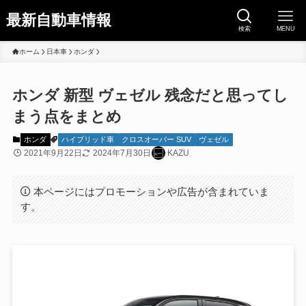
最新自動車情報
検索
MENU
ホーム
日本車
ホンダ
ホンダ 新型 ヴェゼル 残念だと思ってし
まう点をまとめ
ホンダ
ハイブリッド車
クロスオーバー SUV
ヴェゼル
2021年9月22日
2024年7月30日
KAZU
本ページにはプロモーションや広告が含まれていま
す。