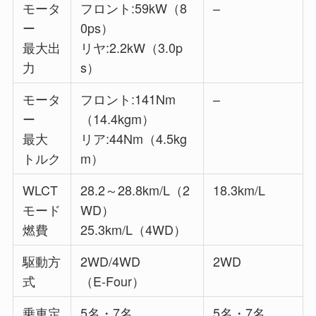
モータ
フロント:59kW（8
–
ー
0ps）
最大出
リヤ:2.2kW（3.0p
力
s）
モータ
フロント:141Nm
–
ー
（14.4kgm）
最大
リア:44Nm（4.5kg
トルク
m）
WLCT
28.2～28.8km/L（2
18.3km/L
モード
WD）
燃費
25.3km/L（4WD）
駆動方
2WD/4WD
2WD
式
（E-Four）
乗車定
5名・7名
5名・7名