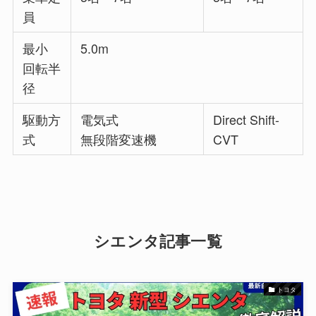
員
最小
5.0m
回転半
径
駆動方
電気式
Direct Shift-
式
無段階変速機
CVT
シエンタ記事一覧
トヨタ