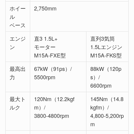
ホイー
2,750mm
ル
ベース
エンジ
直3 1.5L+
直列3気筒
ン
モーター
1.5Lエンジン
M15A-FXE型
M15A-FKS型
最高出
67kW（91ps）/
88kW（120p
力
5500rpm
s）/
6600rpm
最大ト
120Nm（12.2kgf
145Nm（14.8
ルク
m）/
kgfm）/
3800-4800rpm
4,800-5,200rp
m