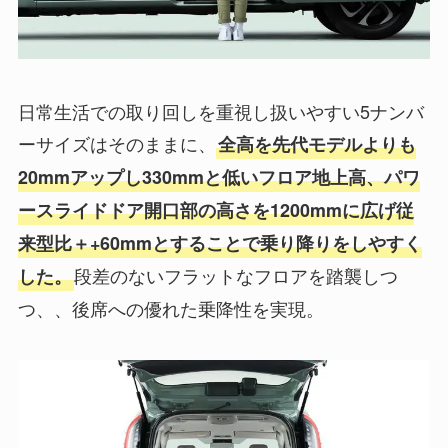
日常生活での取り回しを重視し扱いやすい5ナンバ
ーサイズはそのままに、
全高を先代モデルよりも
20mmアップし330mmと低いフロア地上高、
パワ
ースライドドア
開口部の高さを1200mmに広げ
従
来型比＋
+60mmとすることで乗り降りをしやすく
段差のないフラットなフロアを踏襲しつ
した。
つ、、後席への優れた乗降性を実現。