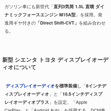
ガソリン車にも新世代「
直列3気筒 1.5L 直噴 ダイ
」を採用。発
ナミック
フォースエンジン M15A型
進用ギヤ付きの
を組み合わせ
「Direct Shift-CVT」
る。
新型 シエンタ トヨタ ディスプレイオーデ
ィオについて
し「
ディスプレイオーディオ
を標準装備
8インチデ
」と「
ィスプレイオーディオ
10.5インチディスプ
」を設定。「Apple
レイオーディオプラス
CarPlay」と「Android Auto」を採用する。DCM車