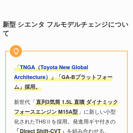
新型 シエンタ フルモデルチェンジについ
て
「
TNGA（Toyota New Global
Architecture）
」「GA-Bプラットフォー
ム」採用。
新世代「
直列3気筒 1.5L 直噴 ダイナミック
」に新しい小型
フォースエンジン M15A型
化されたTHSⅡを採用。発進用ギヤ付きの
を組み合わせる。
「
Direct Shift-CVT
」