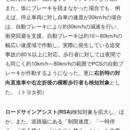
また、仮にブレーキを踏まなかった場合でも、例
えば、停止車両に対し自車の速度が30km/hの場合
は、自動ブレーキにより約30km/hの減速を行い、
衝突回避を支援。自動ブレーキは約10～80km/hの
幅広い速度域で作動し、実際に発生している追突
事故の80％以上に対応。歩行者に対しては夜間で
も同じく約10km/h～80km/hの範囲でPCSの自動ブ
レーキが作動するようになった。更に
右折時の対
とし
向直進車や右左折後の横断歩行者も検知対象
た。（トヨタ初）
検知対象を拡大し、ほ
ロードサインアシスト(RSA)
か、また、道路脇にある「制限速度」「一時停