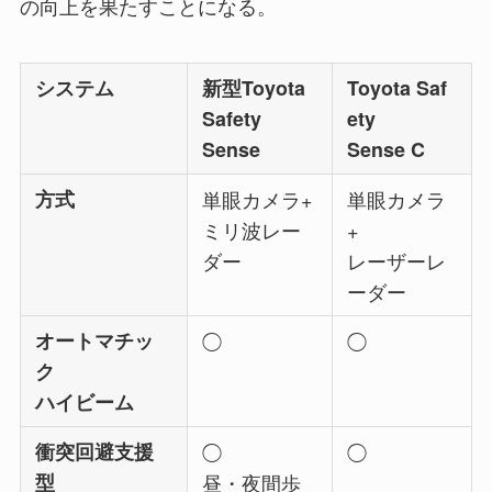
の向上を果たすことになる。
システム
新型Toyota
Toyota Saf
Safety
ety
Sense
Sense C
方式
単眼カメラ+
単眼カメラ
ミリ波レー
+
ダー
レーザーレ
ーダー
オートマチッ
◯
◯
ク
ハイビーム
衝突回避支援
◯
◯
型
昼・夜間歩