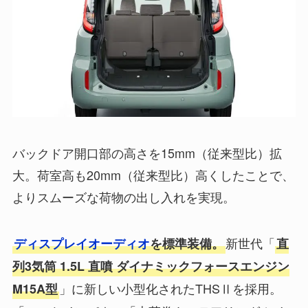
バックドア開口部の高さを15mm（従来型比）拡
大。荷室高も20mm（従来型比）高くしたことで、
よりスムーズな荷物の出し入れを実現。
新世代「
ディスプレイオーディオ
を標準装備。
直
列3気筒 1.5L 直噴 ダイナミックフォースエンジン
」に新しい小型化されたTHSⅡを採用。
M15A型