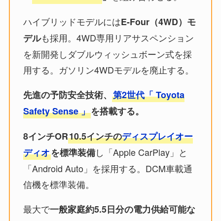
ハイブリッドモデルには
E-Four（4WD）モ
も採用。4WD専用リアサスペンション
デル
を新開発しダブルウィッシュボーン式を採
用する。ガソリン4WDモデルを廃止する。
先進の予防安全技術、
第2世代「 Toyota
Safety Sense 」
を搭載する。
8インチOR
10.5インチの
ディスプレイオー
し「Apple CarPlay」と
ディオ
を標準装備
「Android Auto」を採用する。DCM車載通
信機を標準装備。
最大で
一般家庭約5.5日分の電力供給可能な