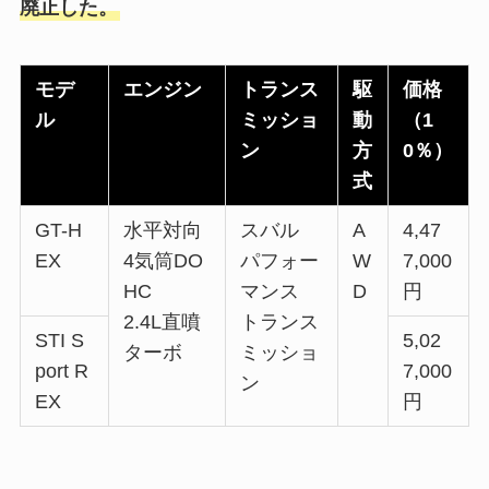
廃止した。
モデ
エンジン
トランス
駆
価格
ル
ミッショ
動
（1
ン
方
0％）
式
GT-H
水平対向
スバル
A
4,47
EX
4気筒DO
パフォー
W
7,000
HC
マンス
D
円
2.4L直噴
トランス
STI S
5,02
ターボ
ミッショ
port R
7,000
ン
EX
円