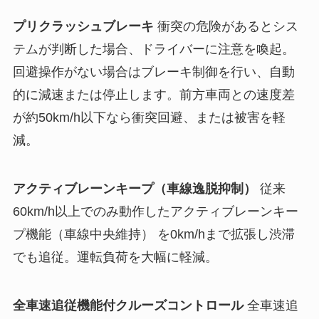
プリクラッシュブレーキ
衝突の危険があるとシス
テムが判断した場合、ドライバーに注意を喚起。
回避操作がない場合はブレーキ制御を行い、自動
的に減速または停止します。前方車両との速度差
が約50km/h以下なら衝突回避、または被害を軽
減。
アクティブレーンキープ（車線逸脱抑制）
従来
60km/h以上でのみ動作したアクティブレーンキー
プ機能（車線中央維持） を0km/hまで拡張し渋滞
でも追従。運転負荷を大幅に軽減。
全車速追従機能付クルーズコントロール
全車速追