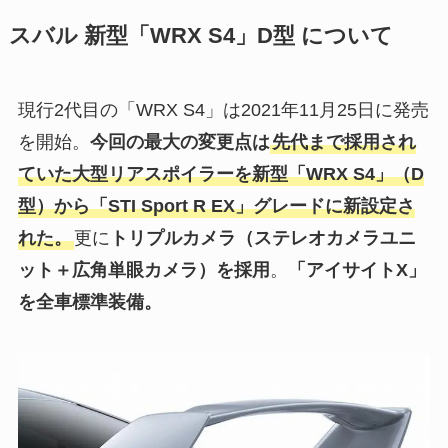
スバル 新型「WRX S4」D型 について
現行2代目の「WRX S4」は2021年11月25日に発売
を開始。
今回の最大の変更点は
先代まで採用され
ていた大型リアスポイラーを新型「WRX S4」（D
型）から「STI Sport R EX」グレードに新設定さ
れた。
更に
トリプルカメラ（ステレオカメラユニ
ット＋広角単眼カメラ）を採用
。
「アイサイトX」
を全車標準装備。