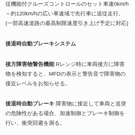
従機能付クルーズコントロールのセット車速0km/h
～約120km/hの広い車速域で先行車に追従走行。
(一部高速道路の最高制限速度引き上げ予定に対応)
後退時自動ブレーキシステム
後方障害物警告機能
Rレンジ時に車両後方に障害
物を検知すると、MFDの表示と警告音で障害物の
接近レベルをお知らせる。
後退時自動ブレーキ
障害物に接近して車両と追突
の危険性がある場合、加速制御とブレーキ制御を
行い、衝突回避を測る。