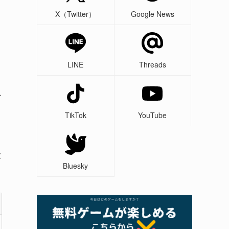
X（Twitter）
Google News
LINE
Threads
ン
TikTok
YouTube
大
Bluesky