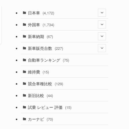
日本車
(4,172)
(1,321)
外国車
(1,734)
(329)
(274)
新車納期
(67)
(525)
(188)
(28)
新車販売台数
(227)
(599)
(242)
(8)
(21)
自動車ランキング
(75)
(357)
(165)
(12)
(10)
維持費
(15)
(328)
(85)
(7)
(11)
競合車種比較
(129)
(194)
(84)
(3)
(7)
新旧比較
(44)
(230)
(14)
(3)
(5)
試乗 レビュー 評価
(15)
(253)
(222)
(5)
(7)
カーナビ
(70)
(58)
(50)
(1)
(5)