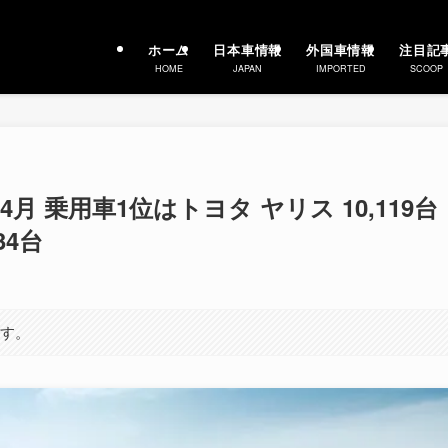
ホーム
日本車情報
外国車情報
注目記
HOME
JAPAN
IMPORTED
SCOOP
月 乗用車1位はトヨタ ヤリス 10,119台
34台
ます。