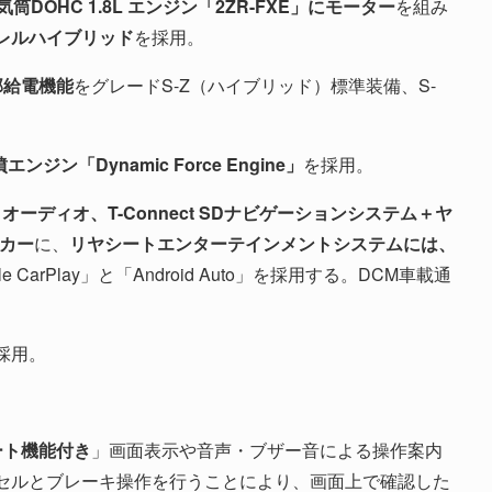
OHC 1.8L エンジン「2ZR-FXE」にモーター
を組み
レルハイブリッド
を採用。
部給電機能
をグレードS-Z（ハイブリッド）標準装備、S-
エンジン「Dynamic Force Engine」
を採用。
オーディオ、T-Connect SDナビゲーションシステム＋ヤ
ーカー
に、
リヤシートエンターテインメントシステムには、
e CarPlay」と「Android Auto」を採用する。DCM車載通
採用。
。
リモート機能付き
」画面表示や音声・ブザー音による操作案内
セルとブレーキ操作を行うことにより、画面上で確認した