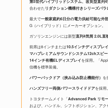
第5世代ハイブリッドシステム、改良型直列4気筒D
合わせた
リダクション機構付きシリーズパラ
最大で
一般家庭約6日分の電力供給可能な外
G（ハイブリッド）にメーカーオプション。
ガソリンエンジンには新型
直列4気筒 2.0L直噴
前席は8インチまたは
10.5インチディスプレイ
マハプレミアムサウンドシステム12chスピ
14インチ有機ELディスプレイ
を採用。「Appl
信機を標準装備。
パワーバックドア（挟み込み防止機能付）
を
ハンズフリー両側パワースライドドア
を採用
トヨタチームメイト「
Advanced Park 
および、ハンドル、シフトポジション、アク