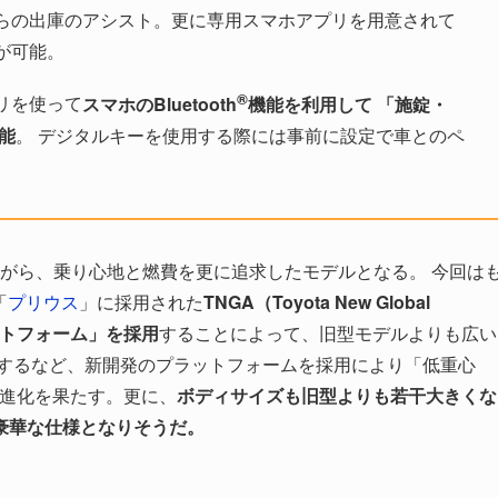
らの出庫のアシスト。更に専用スマホアプリを用意されて
が可能。
®
リを使って
スマホのBluetooth
機能を利用して 「施錠・
能
。 デジタルキーを使用する際には事前に設定で車とのペ
ながら、乗り心地と燃費を更に追求したモデルとなる。 今回は
「
プリウス
」に採用された
TNGA（Toyota New Global
プラットフォーム」を採用
することによって、旧型モデルよりも広い
現するなど、新開発のプラットフォームを採用により「低重心
な進化を果たす。更に、
ボディサイズも旧型よりも若干大きくな
豪華な仕様となりそうだ。