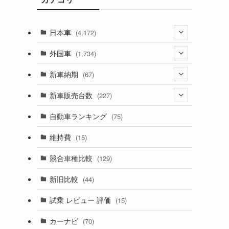
日本車
(4,172)
(1,321)
外国車
(1,734)
(329)
(274)
新車納期
(67)
(525)
(188)
(28)
新車販売台数
(227)
(599)
(242)
(8)
(21)
自動車ランキング
(75)
(357)
(165)
(12)
(10)
維持費
(15)
(328)
(85)
(7)
(11)
競合車種比較
(129)
(194)
(84)
(3)
(7)
新旧比較
(44)
(230)
(14)
(3)
(5)
試乗 レビュー 評価
(15)
(253)
(222)
(5)
(7)
カーナビ
(70)
(58)
(50)