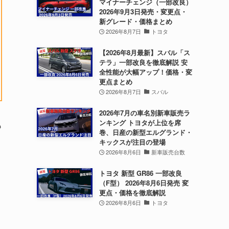
マイナーチェンジ（一部改良）
2026年9月3日発売・変更点・
新グレード・価格まとめ
2026年8月7日
トヨタ
【2026年8月最新】スバル「ス
テラ」一部改良を徹底解説 安
全性能が大幅アップ！価格・変
更点まとめ
2026年8月7日
スバル
2026年7月の車名別新車販売ラ
ンキング トヨタが上位を席
も
巻、日産の新型エルグランド・
キックスが注目の登場
2026年8月6日
新車販売台数
トヨタ 新型 GR86 一部改良
（F型） 2026年8月6日発売 変
更点・価格を徹底解説
2026年8月6日
トヨタ