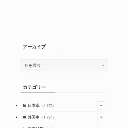
アーカイブ
ア
ー
カ
イ
カテゴリー
ブ
日本車
(4,172)
(1,321)
外国車
(1,734)
(329)