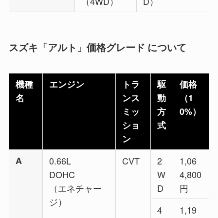
（4WD）
D）
スズキ「アルト」価格グレード について
機種
エンジン
トラ
駆
価格
名
ンス
動
（1
ミッ
方
0%）
ショ
式
ン
A
0.66L
CVT
2
1,06
DOHC
W
4,800
（エネチャー
D
円
ジ）
4
1,19