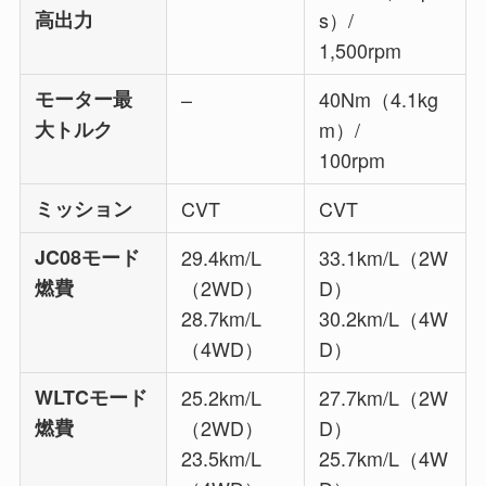
高出力
s）/
1,500rpm
モーター最
–
40Nm（4.1kg
大トルク
m）/
100rpm
ミッション
CVT
CVT
JC08モード
29.4
km/L
33.1
km/L（2W
燃費
（2WD）
D）
28.7
km/L
30.2
km/L（4W
（4WD）
D）
WLTCモード
25.2km/L
27.7km/L（2W
燃費
（2WD）
D）
23.5km/L
25.7km/L（4W