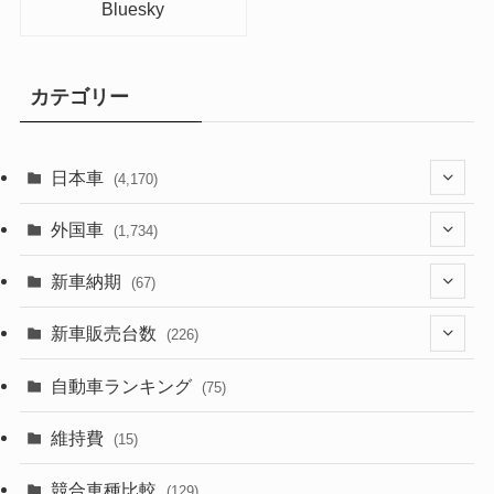
Bluesky
カテゴリー
日本車
(4,170)
(1,320)
外国車
(1,734)
(329)
(274)
新車納期
(67)
(525)
(188)
(28)
新車販売台数
(226)
(599)
(242)
(8)
(21)
自動車ランキング
(75)
(356)
(165)
(12)
(10)
維持費
(15)
(328)
(85)
(7)
(11)
競合車種比較
(129)