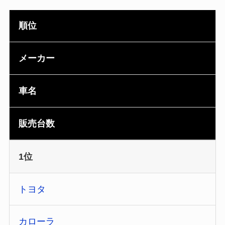
順位
メーカー
車名
販売台数
1位
トヨタ
カローラ