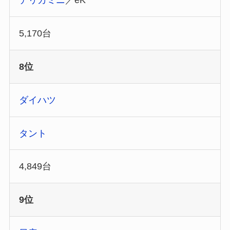
デリカミニ
／eK
5,170台
8位
ダイハツ
タント
4,849台
9位