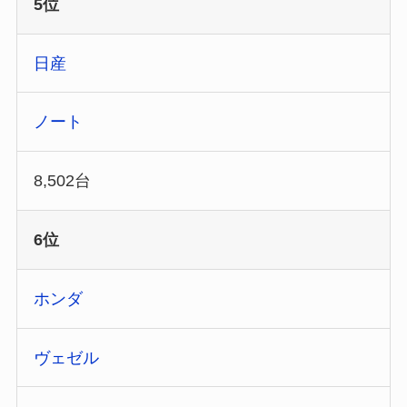
5位
日産
ノート
8,502台
6位
ホンダ
ヴェゼル