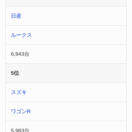
日産
ルークス
6,943台
5位
スズキ
ワゴンR
5,983台