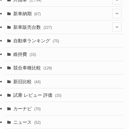
(1,734)
(330)
(274)
新車納期
(67)
(526)
(188)
(28)
新車販売台数
(227)
(600)
(242)
(8)
(21)
自動車ランキング
(75)
(357)
(165)
(12)
(10)
維持費
(15)
(328)
(85)
(7)
(11)
競合車種比較
(129)
(194)
(84)
(3)
(7)
新旧比較
(44)
(230)
(14)
(3)
(5)
試乗 レビュー 評価
(15)
(253)
(222)
(5)
(7)
カーナビ
(70)
(58)
(50)
(1)
(5)
ニュース
(52)
(43)
(28)
(8)