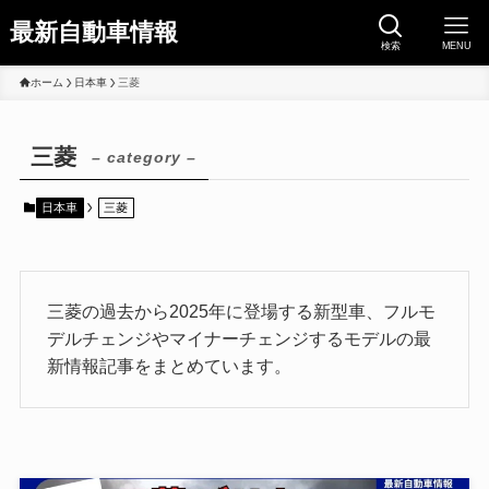
最新自動車情報
検索
MENU
ホーム
日本車
三菱
三菱
– category –
日本車
三菱
三菱の過去から2025年に登場する新型車、フルモ
デルチェンジやマイナーチェンジするモデルの最
新情報記事をまとめています。