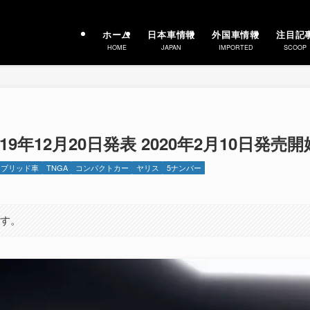
ホーム
日本車情報
外国車情報
注目記
HOME
JAPAN
IMPORTED
SCOOP
9年12月20日発表 2020年2月10日発売開
イブリッド車
TNGA
コンパクトカー
ヤリス
5ナンバー
ます。