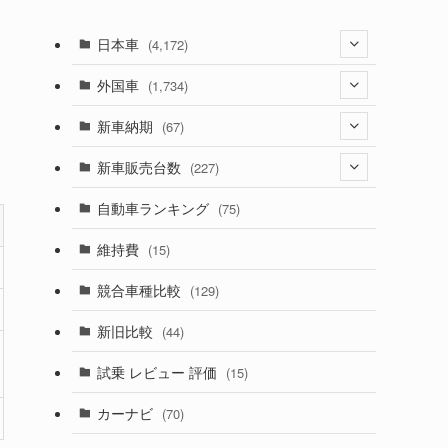
日本車
(4,172)
(1,321)
外国車
(1,734)
(329)
(274)
新車納期
(67)
(525)
(188)
(28)
新車販売台数
(227)
(599)
(242)
(8)
(21)
自動車ランキング
(75)
(357)
(165)
(12)
(10)
維持費
(15)
(328)
(85)
(7)
(11)
競合車種比較
(129)
(194)
(84)
(3)
(7)
新旧比較
(44)
(230)
(14)
(3)
(5)
試乗 レビュー 評価
(15)
(253)
(222)
(5)
(7)
カーナビ
(70)
(58)
(50)
(1)
(5)