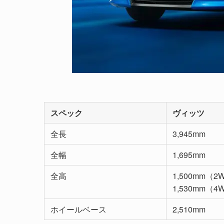
スペック
ヴィッツ
全長
3,945mm
全幅
1,695mm
全高
1,500mm（2
1,530mm（4
ホイールベース
2,510mm