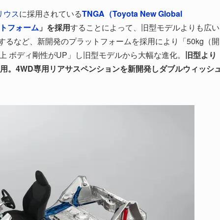
リウス
に採用されている
TNGA（Toyota New Global
ットフォーム
」を採用
することによって、旧型モデルよりも広い
するなど、新開発のプラットフォームを採用により「50kg（開
以上 ボディ剛性がUP」し旧型モデルから大幅な進化。
旧型より
も採用。4WD専用リアサスペンションを新開発しダブルウィッシ
。