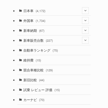
日本車
(4,172)
(1,321)
外国車
(1,734)
(329)
(274)
新車納期
(67)
ラ
(525)
(188)
(28)
新車販売台数
(227)
(599)
(242)
(8)
(21)
自動車ランキング
(75)
(357)
(165)
(12)
(10)
維持費
(15)
(328)
(85)
(7)
(11)
競合車種比較
(129)
(194)
(84)
(3)
(7)
新旧比較
(44)
(230)
(14)
(3)
(5)
試乗 レビュー 評価
(15)
(253)
(222)
(5)
(7)
カーナビ
(70)
(58)
(50)
(1)
(5)