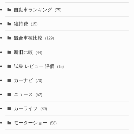
(599)
(242)
(8)
(21)
自動車ランキング
(75)
(357)
(165)
(12)
(10)
維持費
(15)
(328)
(85)
(7)
(11)
競合車種比較
(129)
(194)
(84)
(3)
(7)
新旧比較
(44)
(230)
(14)
(3)
(5)
試乗 レビュー 評価
(15)
(253)
(222)
(5)
(7)
カーナビ
(70)
(58)
(50)
(1)
(5)
ニュース
(52)
(43)
(28)
(8)
カーライフ
(27)
(6)
(89)
(1)
(9)
(26)
モーターショー
(58)