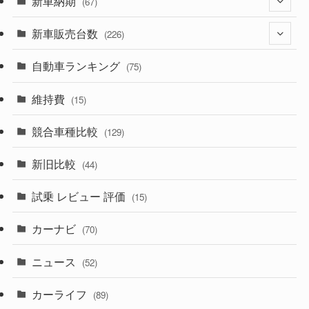
新車納期
(67)
(525)
(188)
新車販売台数
(28)
(226)
(599)
(242)
(8)
自動車ランキング
(21)
(75)
(356)
(165)
(12)
(10)
維持費
(15)
(328)
(85)
(7)
(11)
競合車種比較
(129)
(194)
(84)
(3)
(7)
新旧比較
(44)
(230)
(14)
(3)
(5)
試乗 レビュー 評価
(15)
(253)
(222)
(5)
(7)
カーナビ
(70)
(58)
(50)
(1)
(5)
ニュース
(52)
(43)
(28)
(8)
カーライフ
(27)
(6)
(89)
(1)