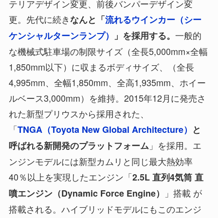
テリアデザイン変更、前後バンパーデザイン変
更。先代に続き
なんと「
流れるウインカー（シー
一般的
ケンシャルターンランプ）
」を採用する。
な機械式駐車場の制限サイズ（全長5,000mm×全幅
1,850mm以下）に収まるボディサイズ、（全長
4,995mm、全幅1,850mm、全高1,935mm、ホイー
ルベース3,000mm）を維持。2015年12月に発売さ
れた新型プリウスから採用された、
「
TNGA（Toyota New Global Architecture）
と
」を採用。エ
呼ばれる新開発のプラットフォーム
ンジンモデルには新型カムリと同じ最大熱効率
40％以上を実現したエンジン「
2.5L 直列4気筒 直
」搭載 が
噴エンジン（Dynamic Force Engine）
搭載される。ハイブリッドモデルにもこのエンジ