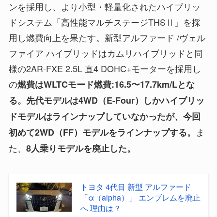
ンを採用し、より小型・軽量化されたハイブリッ
ドシステム「高性能マルチステージTHSⅡ」を採
用し燃費向上を果たす。新型アルファード /ヴェル
ファイア ハイブリッドはカムリハイブリッドと同
様の2AR-FXE 2.5L 直4 DOHC+モーターを採用し
の
燃費はWLTCモード燃費:16.5〜17.7km/Lとな
る。先代モデルは4WD（E-Four）しかハイブリッ
ドモデルはラインナップしていなかったが、今回
ま
初めて2WD（FF）モデルをラインナップする。
た、
8人乗りモデルを廃止した。
トヨタ 4代目 新型 アルファード
「α（alpha）」 エンブレムを廃止
へ 理由は？