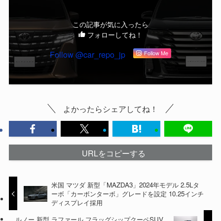
この記事が気に入ったら
フォローしてね！
Follow @car_repo_jp
Follow Me
よかったらシェアしてね！
URLをコピーする
米国 マツダ 新型「MAZDA3」2024年モデル 2.5Lタ
ーボ「カーボンターボ」グレードを設定 10.25インチ
ディスプレイ採用
ルノー 新型 ラファール フラッグシップクーペSUV