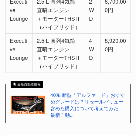
Executi
2.5 L 直列4気筒
2
8,700,00
ve
直噴エンジン
W
0円
Lounge
＋モーターTHSⅡ
D
（ハイブリッド）
Executi
2.5 L 直列4気筒
4
8,920,00
ve
直噴エンジン
W
0円
Lounge
＋モーターTHSⅡ
D
（ハイブリッド）
最新自動車情報
40系 新型「アルファード」おすす
めグレードは？リセールバリュー
含めた購入について考えてみた|
最新自動...