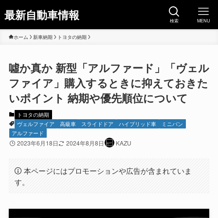
最新自動車情報
検索
MENU
ホーム
新車納期
トヨタの納期
噓か真か 新型「アルファード」「ヴェル
ファイア」購入するときに抑えておきた
いポイント 納期や優先順位について
トヨタの納期
ヴェルファイア
高級車
スライドドア
ハイブリッド車
ミニバン
アルファード
2023年6月18日
2024年8月8日
KAZU
本ページにはプロモーションや広告が含まれていま
す。