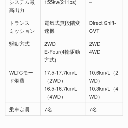
システム最
155kw(211ps)
–
高出力
トランス
電気式無段階変
Direct Shift-
ミッション
速機
CVT
駆動方式
2WD
2WD
E-Four(4輪駆動
4WD
方式)
WLTCモー
17.5-17.7km/L
10.6km/L（2
ド燃費
（2WD）
WD）
16.5-16.7km/L
10.3km/L（4
（4WD）
WD）
乗車定員
7名
7名