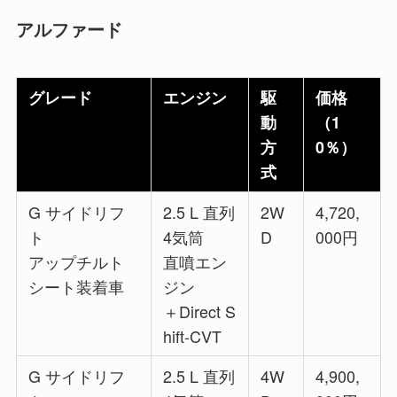
アルファード
グレード
エンジン
駆
価格
動
（1
方
0％）
式
G サイドリフ
2.5 L 直列
2W
4,720,
ト
4気筒
D
000円
アップチルト
直噴エン
シート装着車
ジン
＋Direct S
hift-CVT
G サイドリフ
2.5 L 直列
4W
4,900,