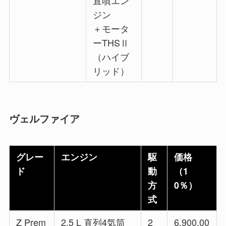
ジン
＋モータ
ーTHSⅡ
（ハイブ
リッド）
ヴェルファイア
グレー
エンジン
駆
価格
ド
動
（1
方
0％）
式
Z Prem
2.5 L 直列4気筒
2
6,900,00