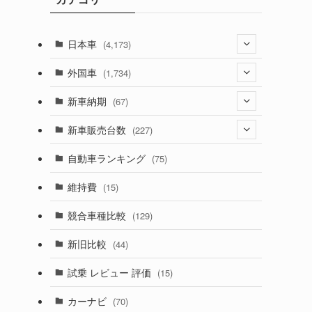
日本車
(4,173)
(1,321)
外国車
(1,734)
(329)
(274)
新車納期
(67)
(526)
(188)
(28)
新車販売台数
(227)
(599)
(242)
(8)
(21)
自動車ランキング
(75)
(357)
(165)
(12)
(10)
維持費
(15)
(328)
(85)
(7)
(11)
競合車種比較
(129)
(194)
(84)
(3)
(7)
新旧比較
(44)
(230)
(14)
(3)
(5)
試乗 レビュー 評価
(15)
(253)
(222)
(5)
(7)
カーナビ
(70)
(58)
(50)