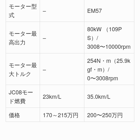
モーター型
–
EM57
式
80kW （109P
モーター最
–
S）/
高出力
3008〜10000rpm
254N・m（25.9k
モーター最
–
gf・m）/
大トルク
0〜3008rpm
JC08モー
23km/L
35.0km/L
ド燃費
価格
170～215万円
200〜250万円