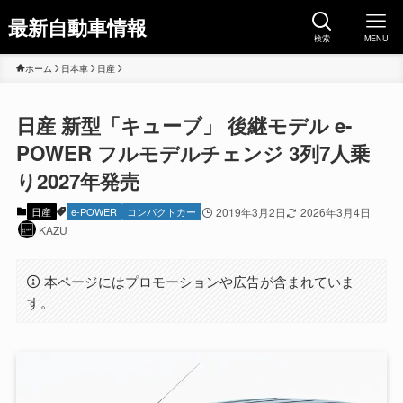
最新自動車情報
検索
MENU
ホーム
日本車
日産
日産 新型「キューブ」 後継モデル e-
POWER フルモデルチェンジ 3列7人乗
り2027年発売
日産
e-POWER
コンパクトカー
2019年3月2日
2026年3月4日
KAZU
本ページにはプロモーションや広告が含まれていま
す。