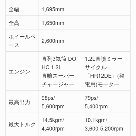
全幅
1,695mm
全高
1,650mm
ホイールベ
2,600mm
ース
直列3気筒 DO
1.2L直噴ミラー
HC 1.2L
サイクル+
エンジン
直噴スーパー
「HR12DE」(発
チャージャー
電用)モーター
98ps/
79ps/
最高出力
5,600rpm
5,400rpm
14.5kgm/
10.1kgm/
最大トルク
4,400rpm
3,600-5,200rpm