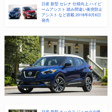
日産 新型 セレナ 仕様向上 ハイビ
ームアシスト 踏み間違い衝突防止
アシスト など搭載 2018年9月6日
発売
日産 新型 キックス ジュークの後