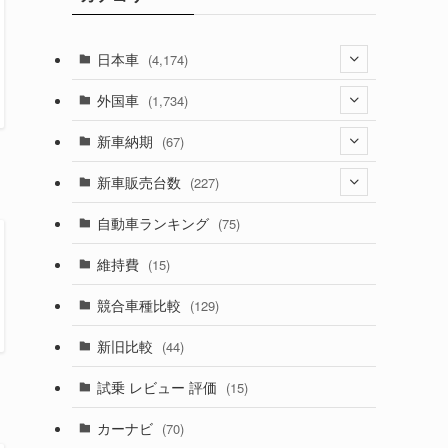
日本車
(4,174)
(1,321)
外国車
(1,734)
(329)
(274)
新車納期
(67)
(526)
(188)
(28)
新車販売台数
(227)
(600)
(242)
(8)
(21)
自動車ランキング
(75)
(357)
(165)
(12)
(10)
維持費
(15)
(328)
(85)
(7)
(11)
競合車種比較
(129)
(194)
(84)
(3)
(7)
新旧比較
(44)
(230)
(14)
(3)
(5)
試乗 レビュー 評価
(15)
(253)
(222)
(5)
(7)
カーナビ
(70)
(58)
(50)
(1)