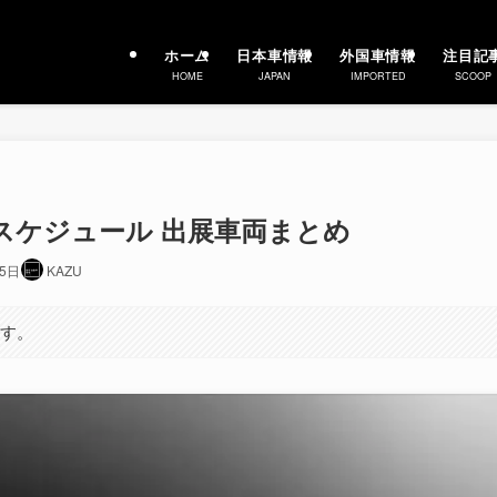
ホーム
日本車情報
外国車情報
注目記
HOME
JAPAN
IMPORTED
SCOOP
ー スケジュール 出展車両まとめ
月5日
KAZU
ます。