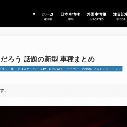
ホーム
日本車情報
外国車情報
注目記
HOME
JAPAN
IMPORTED
SCOOP
いだろう 話題の新型 車種まとめ
ブリッド車
クロスオーバー SUV
e-POWER
エコカー
2019年 フルモデルチェンジ
ます。