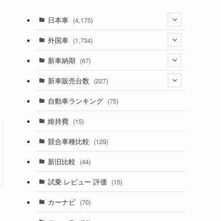
日本車
(4,175)
(1,321)
外国車
(1,734)
(330)
(274)
新車納期
(67)
(526)
(188)
(28)
新車販売台数
(227)
(600)
(242)
(8)
(21)
自動車ランキング
(75)
(357)
(165)
(12)
(10)
維持費
(15)
(328)
(85)
(7)
(11)
競合車種比較
(129)
(194)
(84)
(3)
(7)
新旧比較
(44)
(230)
(14)
(3)
(5)
試乗 レビュー 評価
(15)
(253)
(222)
(5)
(7)
カーナビ
(70)
(58)
(50)
(1)
(5)