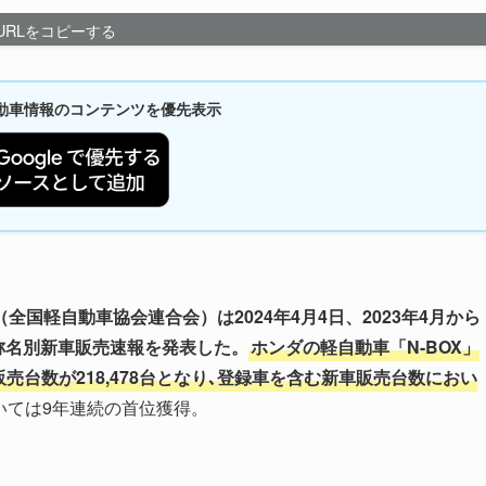
URLをコピーする
新自動車情報のコンテンツを優先表示
国軽自動車協会連合会）は2024年4月4日、2023年4月から
通称名別新車販売速報を発表した。
ホンダの軽自動車「N-BOX」
る販売台数が218,478台となり､登録車を含む新車販売台数におい
いては9年連続の首位獲得。