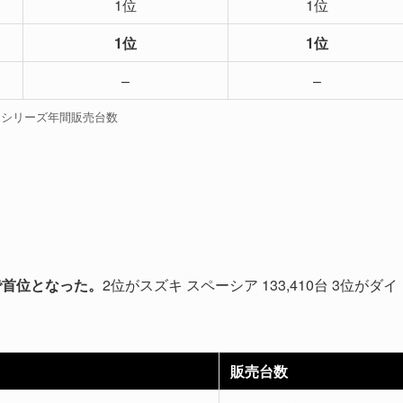
1位
1位
1位
1位
–
–
OXシリーズ年間販売台数
台で首位となった。
2位がスズキ スペーシア 133,410台 3位がダイ
販売台数