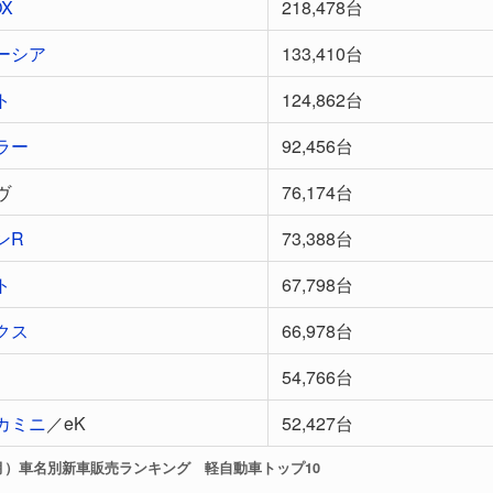
OX
218,478台
ーシア
133,410台
ト
124,862台
ラー
92,456台
ヴ
76,174台
ンR
73,388台
ト
67,798台
クス
66,978台
54,766台
カミニ
／eK
52,427台
4年3月）車名別新車販売ランキング 軽自動車トップ10