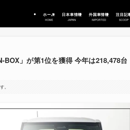
ホーム
日本車情報
外国車情報
注目記
HOME
JAPAN
IMPORTED
SCOOP
-BOX」が第1位を獲得 今年は218,478台
ます。