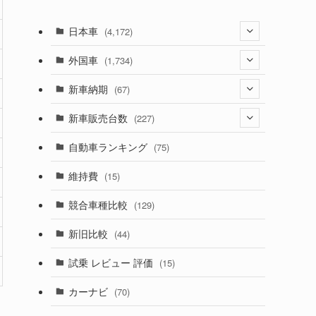
日本車
(4,172)
(1,321)
外国車
(1,734)
(329)
(274)
新車納期
(67)
(525)
(188)
(28)
新車販売台数
(227)
(599)
(242)
(8)
(21)
自動車ランキング
(75)
(357)
(165)
(12)
(10)
維持費
(15)
(328)
(85)
(7)
(11)
競合車種比較
(129)
(194)
(84)
(3)
(7)
新旧比較
(44)
(230)
(14)
(3)
(5)
試乗 レビュー 評価
(15)
(253)
(222)
(5)
(7)
カーナビ
(70)
(58)
(50)
(1)
(5)