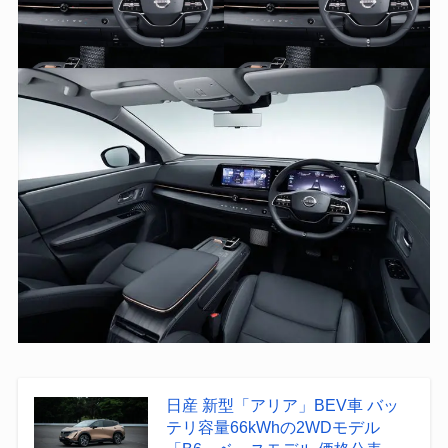
日産 新型「アリア」BEV車 バッ
テリ容量66kWhの2WDモデル